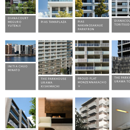
DIANACOURT
DIANACO
PIAS
PIAS TAMAPLAZA
MEGURO
TORITSU
NAKANOSAKAUE
YUTENJI
PARKFRON
INITIA CHUO
MINATO
THE PARK
PROUD FLAT
THE PARKHOUSE
URAWA T
MONZENNAKACHO
URAWA
Ⅴ
KISHIMACHI