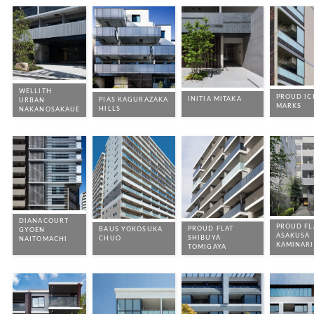
WELLITH
PROUD I
INITIA MITAKA
PIAS KAGURAZAKA
URBAN
MARKS
HILLS
NAKANOSAKAUE
DIANACOURT
PROUD FL
PROUD FLAT
BAUS YOKOSUKA
GYOEN
ASAKUSA
SHIBUYA
CHUO
NAITOMACHI
KAMINAR
TOMIGAYA