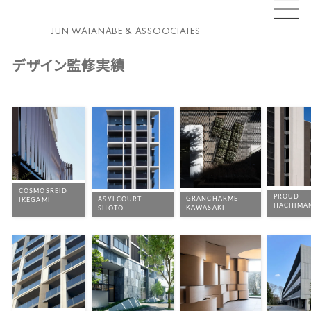
JUN WATANABE & ASSOOCIATES
デザイン監修実績
TOP
NEWS
PROFILE
PROJECTS
AWARDS
PUBLICATIONS
SERVICES
LINK
CONTACT
RECRUIT
安比高原牧場牛舎
COSMOSREID
HIROO FLAT
PROUD
GRANCHARME
ASYLCOURT
IKEGAMI
HACHIMA
KAWASAKI
ひばりが丘の家
SHOTO
VILLA GAMAGORI
相娯園学生寮
中部大学留学生会館
ROOTS代官山
児童養護施設グループホー
ムアスター
高輪台の家