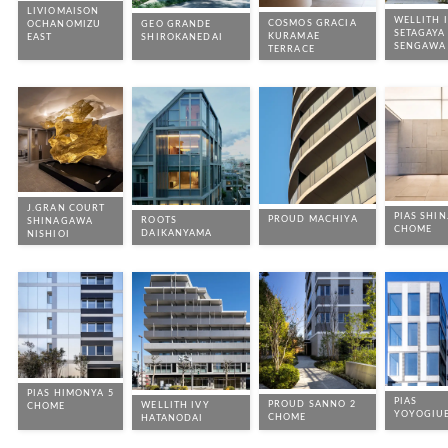
LIVIOMAISON
T邸：名古屋丘の上
WELLITH 
COSMOS GRACIA
GEO GRANDE
OCHANOMIZU
H&B HOUSE
SETAGAYA
KURAMAE
SHIROKANEDAI
EAST
SENGAWA
TERRACE
吉備の家
M GALLERY ＆
RESIDENCE
いずみやま荘G棟
GE神楽坂ビル
PINE CREEK東松原
デザイン監修実績一
覧はこちら
J.GRAN COURT
PIAS SHI
PROUD MACHIYA
ROOTS
SHINAGAWA
CHOME
DAIKANYAMA
NISHIOI
en
ch
PIAS HIMONYA 5
PIAS
PROUD SANNO 2
WELLITH IVY
CHOME
YOYOGIU
CHOME
HATANODAI